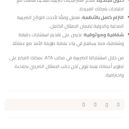
حلول مبتكرة:
نقدم استراتيجيات ضريبية مبتكرة تتناسب مع
احتياجات شركتك الفريدة.
التزام كامل بالأنظمة:
نعمل وفقًا لأحدث اللوائح الضريبية
المحلية والدولية لضمان الامتثال الكامل.
شفافية وموثوقية:
نحرص على تقديم استشارات دقيقة
وشفافة، مما يساهم في بناء علاقة طويلة الأمد مع عملائنا.
من خلال استشاراتنا الضريبية في مكتب ATA، يمكنك التركيز على
تطوير أعمالك بينما نتولى نحن جانب الامتثال الضريبي بكفاءة
واحترافية.