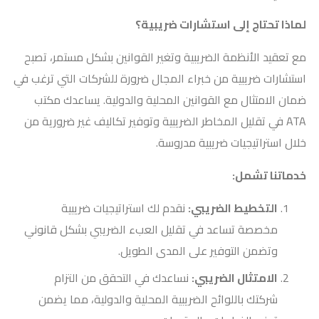
لماذا تحتاج إلى استشارات ضريبية؟
مع تعقيد الأنظمة الضريبية وتغير القوانين بشكل مستمر، تصبح
استشارات ضريبية من خبراء المجال ضرورة للشركات التي ترغب في
ضمان الامتثال مع القوانين المحلية والدولية. يساعدك مكتب
ATA في تقليل المخاطر الضريبية وتوفير تكاليف غير ضرورية من
خلال استراتيجيات ضريبية مدروسة.
خدماتنا تشمل:
التخطيط الضريبي:
نقدم لك استراتيجيات ضريبية
مخصصة تساعد في تقليل العبء الضريبي بشكل قانوني
وتضمن التوفير على المدى الطويل.
الامتثال الضريبي:
نساعدك في التحقق من التزام
شركتك باللوائح الضريبية المحلية والدولية، مما يضمن